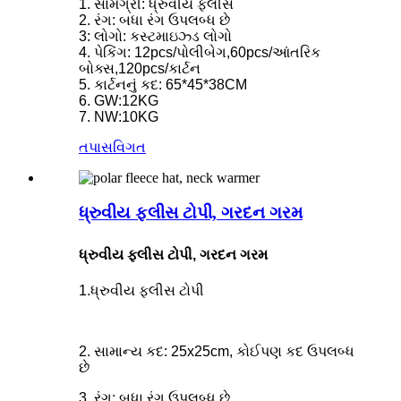
1. સામગ્રી: ધ્રુવીય ફ્લીસ
2. રંગ: બધા રંગ ઉપલબ્ધ છે
3: લોગો: કસ્ટમાઇઝ્ડ લોગો
4. પેકિંગ: 12pcs/પોલીબેગ,60pcs/આંતરિક
બોક્સ,120pcs/કાર્ટન
5. કાર્ટનનું કદ: 65*45*38CM
6. GW:12KG
7. NW:10KG
તપાસ
વિગત
ધ્રુવીય ફ્લીસ ટોપી, ગરદન ગરમ
ધ્રુવીય ફ્લીસ ટોપી, ગરદન ગરમ
1.
ધ્રુવીય ફ્લીસ ટોપી
2. સામાન્ય કદ: 25x25cm, કોઈપણ કદ ઉપલબ્ધ
છે
3. રંગ: બધા રંગ ઉપલબ્ધ છે