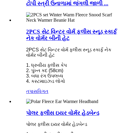
ટોપી સ્ત્રી ઉનાળામાં જંગલી જાળી ...
2PCS સેટ વિન્ટર વોર્મ ફ્લીસ સ્નૂડ સ્કાર્ફ
નેક વોર્મર બીની હેટ
2PCS સેટ વિન્ટર વોર્મ ફ્લીસ સ્નૂડ સ્કાર્ફ નેક
વોર્મર બીની હેટ
1. ધ્રુવીય ફ્લીસ કેપ
2. પુખ્ત કદ (58cm)
3. બધા રંગ ઉપલબ્ધ
4. કસ્ટમાઇઝ્ડ લોગો
તપાસ
વિગત
પોલર ફ્લીસ ઇયર વોર્મર હેડબેન્ડ
પોલર ફ્લીસ ઇયર વોર્મર હેડબેન્ડ