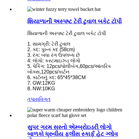
શિયાળાની અસ્પષ્ટ ટેરી ટુવાલ બકેટ ટોપી
શિયાળાની અસ્પષ્ટ ટેરી ટુવાલ બકેટ ટોપી
1. સામગ્રી: ટેરી ટુવાલ
2. કદ: પુખ્ત કદ (58cm)
3. રંગ: બધા રંગ ઉપલબ્ધ છે
4: લોગો: કસ્ટમાઇઝ્ડ લોગો
5. પેકિંગ: 12pcs/પોલીબેગ,60pcs/આંતરિક
બોક્સ,120pcs/કાર્ટન
6. કાર્ટનનું કદ: 65*45*38CM
7. GW:12KG
8. NW:10KG
તપાસ
વિગત
સુપર ગરમ સસ્તો એમ્બ્રોઇડરી લોગો
બાળકો ધ્રુવીય ફ્લીસ સ્કાર્ફ હેટ ગ્લોવ