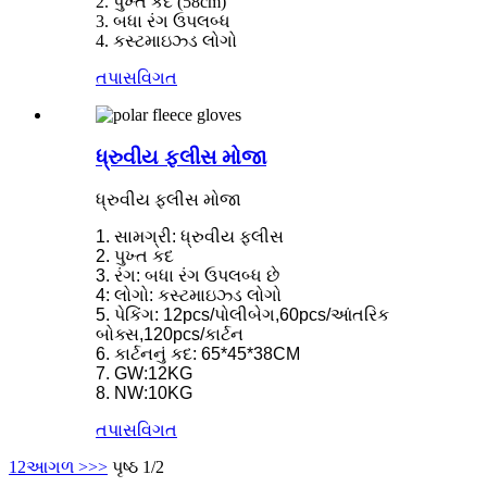
2. પુખ્ત કદ (58cm)
3. બધા રંગ ઉપલબ્ધ
4. કસ્ટમાઇઝ્ડ લોગો
તપાસ
વિગત
ધ્રુવીય ફ્લીસ મોજા
ધ્રુવીય ફ્લીસ મોજા
1. સામગ્રી: ધ્રુવીય ફ્લીસ
2. પુખ્ત કદ
3. રંગ: બધા રંગ ઉપલબ્ધ છે
4: લોગો: કસ્ટમાઇઝ્ડ લોગો
5. પેકિંગ: 12pcs/પોલીબેગ,60pcs/આંતરિક
બોક્સ,120pcs/કાર્ટન
6. કાર્ટનનું કદ: 65*45*38CM
7. GW:12KG
8. NW:10KG
તપાસ
વિગત
1
2
આગળ >
>>
પૃષ્ઠ 1/2