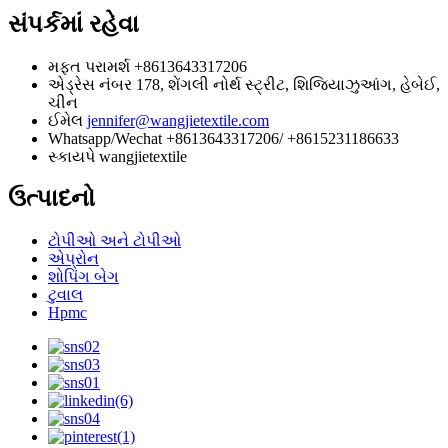
સંપર્કમાં રહેવા
મફત પરામર્શ
+8613643317206
એડ્રેસ
નંબર 178, શેંગલી નોર્થ સ્ટ્રીટ, શિજિયાઝુઆંગ, હેબેઈ,
ચીન
ઈમેલ
jennifer@wangjietextile.com
Whatsapp/Wechat
+8613643317206/ +8615231186633
સ્કાયપે
wangjietextile
ઉત્પાદનો
ટોપીઓ અને ટોપીઓ
એપ્રોન
શોપિંગ બેગ
ટુવાલ
Hpmc