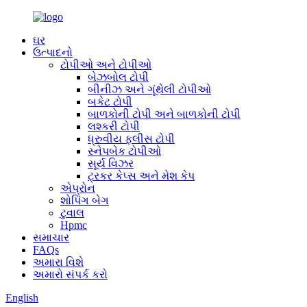
ઘર
ઉત્પાદનો
ટોપીઓ અને ટોપીઓ
બેઝબોલ ટોપી
બીનીઝ અને ગૂંથેલી ટોપીઓ
બકેટ ટોપી
બાળકોની ટોપી અને બાળકોની ટોપી
લશ્કરી ટોપી
ધ્રુવીય ફ્લીસ ટોપી
સ્નેપબેક ટોપીઓ
સૂર્ય વિઝર
ટ્રકર કેપ્સ અને મેશ કેપ
એપ્રોન
શોપિંગ બેગ
ટુવાલ
Hpmc
સમાચાર
FAQs
અમારા વિશે
અમારો સંપર્ક કરો
English