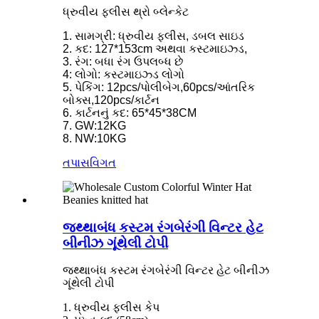
ધ્રુવીય ફ્લીસ થ્રો બ્લેન્કેટ
1. સામગ્રી: ધ્રુવીય ફ્લીસ, ડબલ સાઇડ
2. કદ: 127*153cm અથવા કસ્ટમાઇઝ્ડ,
3. રંગ: બધા રંગ ઉપલબ્ધ છે
4: લોગો: કસ્ટમાઇઝ્ડ લોગો
5. પેકિંગ: 12pcs/પોલીબેગ,60pcs/આંતરિક
બોક્સ,120pcs/કાર્ટન
6. કાર્ટનનું કદ: 65*45*38CM
7. GW:12KG
8. NW:10KG
તપાસ
વિગત
જથ્થાબંધ કસ્ટમ રંગબેરંગી વિન્ટર હેટ
બીનીઝ ગૂંથેલી ટોપી
જથ્થાબંધ કસ્ટમ રંગબેરંગી વિન્ટર હેટ બીનીઝ
ગૂંથેલી ટોપી
1. ધ્રુવીય ફ્લીસ કેપ