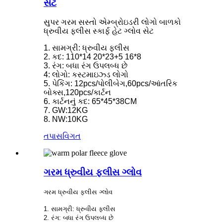
સેટ
સુપર ગરમ સસ્તો એમ્બ્રોઇડરી લોગો બાળકો
ધ્રુવીય ફ્લીસ સ્કાર્ફ હેટ ગ્લોવ સેટ
1. સામગ્રી: ધ્રુવીય ફ્લીસ
2. કદ: 110*14 20*23+5 16*8
3. રંગ: બધા રંગ ઉપલબ્ધ છે
4: લોગો: કસ્ટમાઇઝ્ડ લોગો
5. પેકિંગ: 12pcs/પોલીબેગ,60pcs/આંતરિક
બોક્સ,120pcs/કાર્ટન
6. કાર્ટનનું કદ: 65*45*38CM
7. GW:12KG
8. NW:10KG
તપાસ
વિગત
ગરમ ધ્રુવીય ફ્લીસ ગ્લોવ
ગરમ ધ્રુવીય ફ્લીસ ગ્લોવ
1. સામગ્રી: ધ્રુવીય ફ્લીસ
2. રંગ: બધા રંગ ઉપલબ્ધ છે