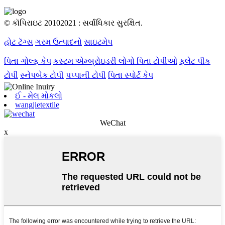
© કૉપિરાઇટ 20102021 : સર્વાધિકાર સુરક્ષિત.
હોટ ટૅગ્સ
ગરમ ઉત્પાદનો
સાઇટમેપ
પિતા ગોલ્ફ કેપ
કસ્ટમ એમ્બ્રોઇડરી લોગો પિતા ટોપીઓ
ફ્લેટ પીક
ટોપી
સ્નેપબેક ટોપી
પપ્પાની ટોપી
પિતા સ્પોર્ટ કેપ
ઈ - મેલ મોકલો
wangjietextile
WeChat
x