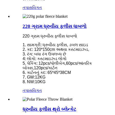
તપાસ
વિગત
220 ગ્રામ ધ્રુવીય ફ્લીસ ધાબળો
220 ગ્રામ ધ્રુવીય ફ્લીસ ધાબળો
1. સામગ્રી: ધ્રુવીય ફ્લીસ, ડબલ સાઇડ
2. કદ: 120*150cm અથવા કસ્ટમાઇઝ્ડ,
3. રંગ: બધા રંગ ઉપલબ્ધ છે
4: લોગો: કસ્ટમાઇઝ્ડ લોગો
5. પેકિંગ: 12pcs/પોલીબેગ,60pcs/આંતરિક
બોક્સ,120pcs/કાર્ટન
6. કાર્ટનનું કદ: 65*45*38CM
7. GW:12KG
8. NW:10KG
તપાસ
વિગત
ધ્રુવીય ફ્લીસ થ્રો બ્લેન્કેટ