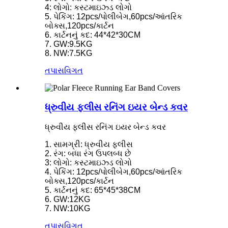
4: લોગો: કસ્ટમાઇઝ્ડ લોગો
5. પેકિંગ: 12pcs/પોલીબેગ,60pcs/આંતરિક
બોક્સ,120pcs/કાર્ટન
6. કાર્ટનનું કદ: 44*42*30CM
7. GW:9.5KG
8. NW:7.5KG
તપાસ
વિગત
ધ્રુવીય ફ્લીસ રનિંગ ઇયર બેન્ડ કવર
ધ્રુવીય ફ્લીસ રનિંગ ઇયર બેન્ડ કવર
1. સામગ્રી: ધ્રુવીય ફ્લીસ
2. રંગ: બધા રંગ ઉપલબ્ધ છે
3: લોગો: કસ્ટમાઇઝ્ડ લોગો
4. પેકિંગ: 12pcs/પોલીબેગ,60pcs/આંતરિક
બોક્સ,120pcs/કાર્ટન
5. કાર્ટનનું કદ: 65*45*38CM
6. GW:12KG
7. NW:10KG
તપાસ
વિગત