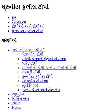
ધ્રુવીય ફ્લીસ ટોપી
ઘર
ઉત્પાદનો
ટોપીઓ અને ટોપીઓ
ધ્રુવીય ફ્લીસ ટોપી
શ્રેણીઓ
ટોપીઓ અને ટોપીઓ
બેઝબોલ ટોપી
બીનીઝ અને ગૂંથેલી ટોપીઓ
બકેટ ટોપી
બાળકોની ટોપી અને બાળકોની ટોપી
લશ્કરી ટોપી
ધ્રુવીય ફ્લીસ ટોપી
સ્નેપબેક ટોપીઓ
સૂર્ય વિઝર
ટ્રકર કેપ્સ અને મેશ કેપ
એપ્રોન
શોપિંગ બેગ
ટુવાલ
Hpmc