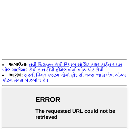
અગાઉના:
નવી ચિલ્ડ્રન ટોપી સ્પ્રિંગ સોલિડ કલર કાર્ટૂન રાઇસ
બોલ માછીમાર ટોપી સન ટોપી ફીમેલ બેબી બોય પોટ ટોપી
આગળ:
સસ્તી કિંમત કસ્ટમ લોગો ફોર સીઝન્સ શ્વાસ લેવા યોગ્ય
કોટન મેન્સ બેઝબોલ કેપ