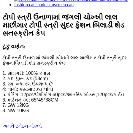
ટોપી સ્ત્રી ઉનાળામાં જંગલી ચોખ્ખી લાલ
માછીમાર ટોપી સ્ત્રી સુંદર ફેશન બિલાડી શેડ
સનસ્ક્રીન કેપ
ટૂંકું વર્ણન:
ટોપી સ્ત્રી ઉનાળામાં જંગલી ચોખ્ખી લાલ માછીમાર ટોપી સ્ત્રી સુંદર
ફેશન બિલાડી શેડ સનસ્ક્રીન કેપ
1. સામગ્રી: 100% કપાસ
2. કદ: પુખ્ત કદ (58cm)
3. રંગ: બધા રંગ ઉપલબ્ધ છે
4: લોગો: કસ્ટમાઇઝ્ડ લોગો
5. પેકિંગ: 12pcs/પોલીબેગ,60pcs/આંતરિક બોક્સ,120pcs/કાર્ટન
6. કાર્ટનનું કદ: 65*45*38CM
7. GW:12KG
8. NW:10KG
અમને ઇમેઇલ મોકલો