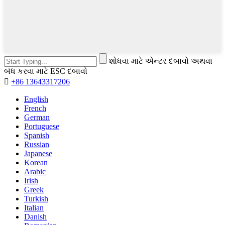
શોધવા માટે એન્ટર દબાવો અથવા
બંધ કરવા માટે ESC દબાવો

+86 13643317206
English
French
German
Portuguese
Spanish
Russian
Japanese
Korean
Arabic
Irish
Greek
Turkish
Italian
Danish