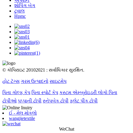
એપ્રોન
શોપિંગ બેગ
ટુવાલ
Hpmc
© કૉપિરાઇટ 20102021 : સર્વાધિકાર સુરક્ષિત.
હોટ ટૅગ્સ
ગરમ ઉત્પાદનો
સાઇટમેપ
પિતા ગોલ્ફ કેપ
પિતા સ્પોર્ટ કેપ
કસ્ટમ એમ્બ્રોઇડરી લોગો પિતા
ટોપીઓ
પપ્પાની ટોપી
સ્નેપબેક ટોપી
ફ્લેટ પીક ટોપી
ઈ - મેલ મોકલો
wangjietextile
WeChat