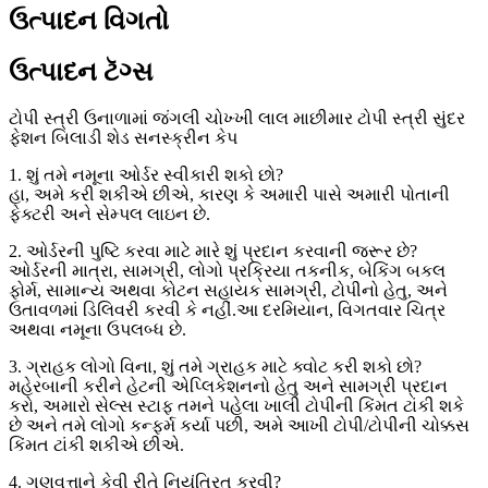
ઉત્પાદન વિગતો
ઉત્પાદન ટૅગ્સ
ટોપી સ્ત્રી ઉનાળામાં જંગલી ચોખ્ખી લાલ માછીમાર ટોપી સ્ત્રી સુંદર
ફેશન બિલાડી શેડ સનસ્ક્રીન કેપ
1. શું તમે નમૂના ઓર્ડર સ્વીકારી શકો છો?
હા, અમે કરી શકીએ છીએ, કારણ કે અમારી પાસે અમારી પોતાની
ફેક્ટરી અને સેમ્પલ લાઇન છે.
2. ઓર્ડરની પુષ્ટિ કરવા માટે મારે શું પ્રદાન કરવાની જરૂર છે?
ઓર્ડરની માત્રા, સામગ્રી, લોગો પ્રક્રિયા તકનીક, બેકિંગ બકલ
ફોર્મ, સામાન્ય અથવા કોટન સહાયક સામગ્રી, ટોપીનો હેતુ, અને
ઉતાવળમાં ડિલિવરી કરવી કે નહીં.આ દરમિયાન, વિગતવાર ચિત્ર
અથવા નમૂના ઉપલબ્ધ છે.
3. ગ્રાહક લોગો વિના, શું તમે ગ્રાહક માટે ક્વોટ કરી શકો છો?
મહેરબાની કરીને હેટની એપ્લિકેશનનો હેતુ અને સામગ્રી પ્રદાન
કરો, અમારો સેલ્સ સ્ટાફ તમને પહેલા ખાલી ટોપીની કિંમત ટાંકી શકે
છે અને તમે લોગો કન્ફર્મ કર્યા પછી, અમે આખી ટોપી/ટોપીની ચોક્કસ
કિંમત ટાંકી શકીએ છીએ.
4. ગુણવત્તાને કેવી રીતે નિયંત્રિત કરવી?