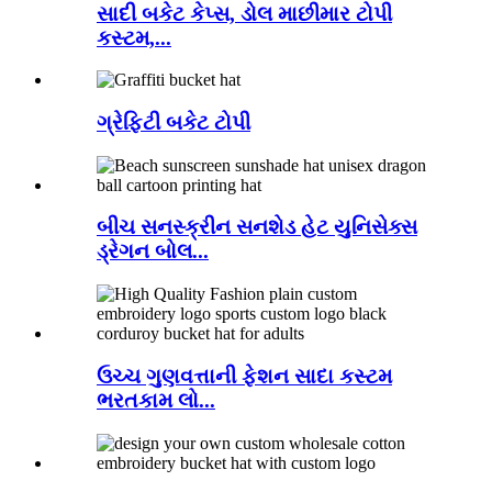
સાદી બકેટ કેપ્સ, ડોલ માછીમાર ટોપી
કસ્ટમ,...
ગ્રેફિટી બકેટ ટોપી
બીચ સનસ્ક્રીન સનશેડ હેટ યુનિસેક્સ
ડ્રેગન બોલ...
ઉચ્ચ ગુણવત્તાની ફેશન સાદા કસ્ટમ
ભરતકામ લો...