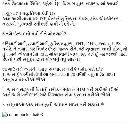
દરેક ઉત્પાદનો શિપિંગ પહેલાં QC વિભાગ દ્વારા તપાસવામાં આવશે.
5.ચુકવણી પદ્ધતિઓ કેવી છે?
અમે અલીબાબા પર T/T, વેસ્ટર્ન યુનિયન, પેપલ, ટ્રેડ એશ્યોરન્સ
તરફથી ચુકવણી સ્વીકારી શકીએ છીએ.
6.તમે ઉત્પાદનો કેવી રીતે મોકલશો?
દરિયાઈ માર્ગે, હવાઈ માર્ગે, કુરિયર દ્વારા, TNT, DHL, Fedex, UPS
વગેરે. તે તમારા પર નિર્ભર છે.સામાન્ય રીતે, જો ગુણવત્તા નાની હોય, તો
હું તમને એક્સપ્રેસ દ્વારા મોકલવાની ભલામણ કરું છું.જો જથ્થો મોટો
છે, તો પછી સમુદ્ર દ્વારા મોકલવું વધુ સારું છે.
શા માટે તમે અમને તમારા સપ્લાયર તરીકે પસંદ કરો છો?
1. અમે ફેક્ટરીમાં ટોપીઓ બનાવવાનો 20 વર્ષથી વધુનો ઉત્પાદન
અનુભવ ધરાવીએ છીએ
2. અમે ગ્રાહકની વિનંતી તરીકે OEM / ODM કરી શકીએ છીએ
અને અમે ખરીદદારો માટે ડિઝાઇન સેવા પ્રદાન કરીએ છીએ.
3. નમૂનાઓ એક સપ્તાહની અંદર સમાપ્ત કરી શકાય છે