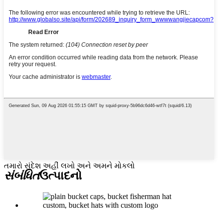
તમારો સંદેશ અહીં લખો અને અમને મોકલો
સંબંધિત
ઉત્પાદનો