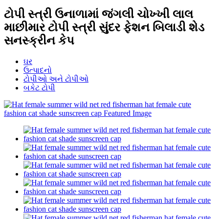
ટોપી સ્ત્રી ઉનાળામાં જંગલી ચોખ્ખી લાલ
માછીમાર ટોપી સ્ત્રી સુંદર ફેશન બિલાડી શેડ
સનસ્ક્રીન કેપ
ઘર
ઉત્પાદનો
ટોપીઓ અને ટોપીઓ
બકેટ ટોપી