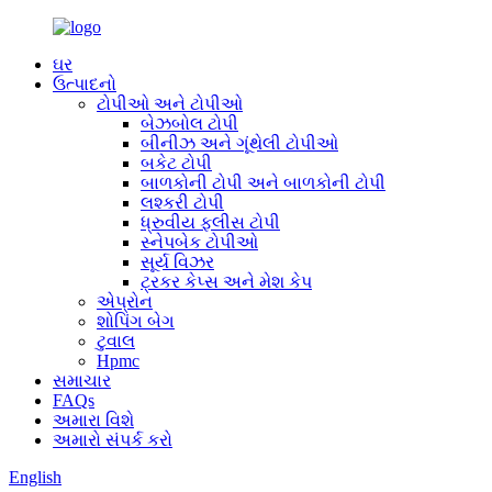
ઘર
ઉત્પાદનો
ટોપીઓ અને ટોપીઓ
બેઝબોલ ટોપી
બીનીઝ અને ગૂંથેલી ટોપીઓ
બકેટ ટોપી
બાળકોની ટોપી અને બાળકોની ટોપી
લશ્કરી ટોપી
ધ્રુવીય ફ્લીસ ટોપી
સ્નેપબેક ટોપીઓ
સૂર્ય વિઝર
ટ્રકર કેપ્સ અને મેશ કેપ
એપ્રોન
શોપિંગ બેગ
ટુવાલ
Hpmc
સમાચાર
FAQs
અમારા વિશે
અમારો સંપર્ક કરો
English