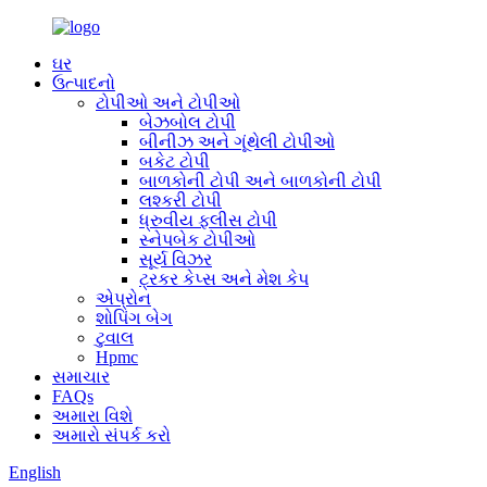
ઘર
ઉત્પાદનો
ટોપીઓ અને ટોપીઓ
બેઝબોલ ટોપી
બીનીઝ અને ગૂંથેલી ટોપીઓ
બકેટ ટોપી
બાળકોની ટોપી અને બાળકોની ટોપી
લશ્કરી ટોપી
ધ્રુવીય ફ્લીસ ટોપી
સ્નેપબેક ટોપીઓ
સૂર્ય વિઝર
ટ્રકર કેપ્સ અને મેશ કેપ
એપ્રોન
શોપિંગ બેગ
ટુવાલ
Hpmc
સમાચાર
FAQs
અમારા વિશે
અમારો સંપર્ક કરો
English