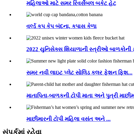
મહિલાઓ માટે સમર રિવર્સેબલ બકેટ હેટ
વર્લ્ડ કપ કેપ બંદના, કપાસ કેળા
2022 યુનિસેક્સ શિયાળાની સ્ત્રીઓ બાળકોની 
સમર નવી લાઇટ પ્લેટ સોલિડ કલર ફેશન ફિશ...
માતાપિતા-બાળકની ટોપી માતા અને પુત્રી માછીમા
માછીમારની ટોપી મહિલા વસંત અને ...
સંપર્કમાં રહેવા