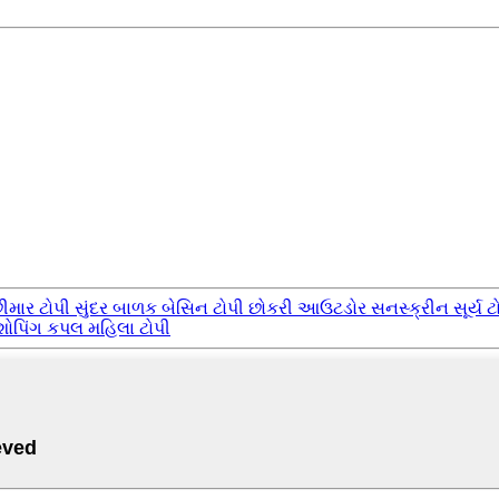
ીમાર ટોપી સુંદર બાળક બેસિન ટોપી છોકરી આઉટડોર સનસ્ક્રીન સૂર્ય ટ
શોપિંગ કપલ મહિલા ટોપી