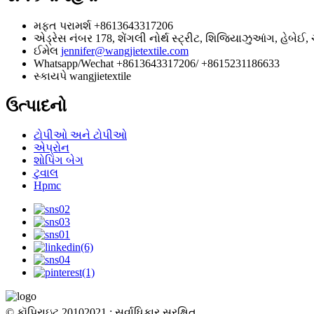
મફત પરામર્શ
+8613643317206
એડ્રેસ
નંબર 178, શેંગલી નોર્થ સ્ટ્રીટ, શિજિયાઝુઆંગ, હેબેઈ,
ઈમેલ
jennifer@wangjietextile.com
Whatsapp/Wechat
+8613643317206/ +8615231186633
સ્કાયપે
wangjietextile
ઉત્પાદનો
ટોપીઓ અને ટોપીઓ
એપ્રોન
શોપિંગ બેગ
ટુવાલ
Hpmc
© કૉપિરાઇટ 20102021 : સર્વાધિકાર સુરક્ષિત.