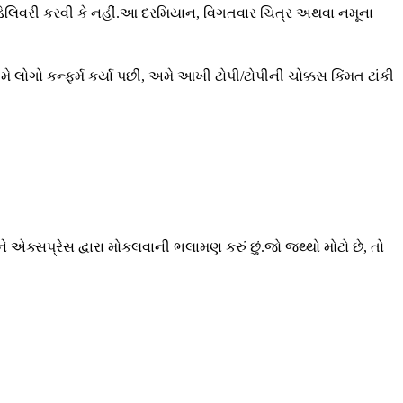
ં ડિલિવરી કરવી કે નહીં.આ દરમિયાન, વિગતવાર ચિત્ર અથવા નમૂના
ે લોગો કન્ફર્મ કર્યા પછી, અમે આખી ટોપી/ટોપીની ચોક્કસ કિંમત ટાંકી
તમને એક્સપ્રેસ દ્વારા મોકલવાની ભલામણ કરું છું.જો જથ્થો મોટો છે, તો