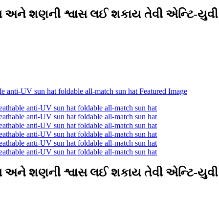
ાસ અને શણની શ્વાસ લઈ શકાય તેવી એન્ટિ-યુવ
ાસ અને શણની શ્વાસ લઈ શકાય તેવી એન્ટિ-યુવ