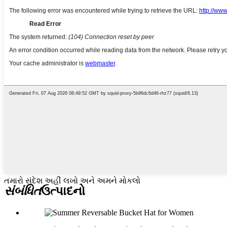
તમારો સંદેશ અહીં લખો અને અમને મોકલો
સંબંધિત
ઉત્પાદનો