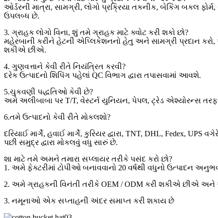
ઓર્ડરની માત્રા, સામગ્રી, લોગો પ્રક્રિયા તકનીક, બેકિંગ બકલ ફો
ઉપલબ્ધ છે.
3. ગ્રાહક લોગો વિના, શું તમે ગ્રાહક માટે ક્વોટ કરી શકો છો?
મહેરબાની કરીને હેટની એપ્લિકેશનનો હેતુ અને સામગ્રી પ્રદાન કરો, અ
શકીએ છીએ.
4. ગુણવત્તાને કેવી રીતે નિયંત્રિત કરવી?
દરેક ઉત્પાદનો શિપિંગ પહેલાં QC વિભાગ દ્વારા તપાસવામાં આવશે.
5.ચુકવણી પદ્ધતિઓ કેવી છે?
અમે અલીબાબા પર T/T, વેસ્ટર્ન યુનિયન, પેપલ, ટ્રેડ એશ્યોરન્સ ત
6.તમે ઉત્પાદનો કેવી રીતે મોકલશો?
દરિયાઈ માર્ગે, હવાઈ માર્ગે, કુરિયર દ્વારા, TNT, DHL, Fedex, UPS વગે
પછી સમુદ્ર દ્વારા મોકલવું વધુ સારું છે.
શા માટે તમે અમને તમારા સપ્લાયર તરીકે પસંદ કરો છો?
1. અમે ફેક્ટરીમાં ટોપીઓ બનાવવાનો 20 વર્ષથી વધુનો ઉત્પાદન અન
2. અમે ગ્રાહકની વિનંતી તરીકે OEM / ODM કરી શકીએ છીએ અને અ
3. નમૂનાઓ એક સપ્તાહની અંદર સમાપ્ત કરી શકાય છે