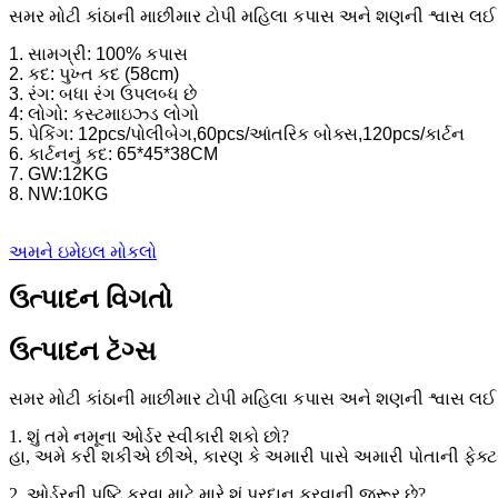
સમર મોટી કાંઠાની માછીમાર ટોપી મહિલા કપાસ અને શણની શ્વાસ લઈ
1. સામગ્રી: 100% કપાસ
2. કદ: પુખ્ત કદ (58cm)
3. રંગ: બધા રંગ ઉપલબ્ધ છે
4: લોગો: કસ્ટમાઇઝ્ડ લોગો
5. પેકિંગ: 12pcs/પોલીબેગ,60pcs/આંતરિક બોક્સ,120pcs/કાર્ટન
6. કાર્ટનનું કદ: 65*45*38CM
7. GW:12KG
8. NW:10KG
અમને ઇમેઇલ મોકલો
ઉત્પાદન વિગતો
ઉત્પાદન ટૅગ્સ
સમર મોટી કાંઠાની માછીમાર ટોપી મહિલા કપાસ અને શણની શ્વાસ લઈ
1. શું તમે નમૂના ઓર્ડર સ્વીકારી શકો છો?
હા, અમે કરી શકીએ છીએ, કારણ કે અમારી પાસે અમારી પોતાની ફેક્ટર
2. ઓર્ડરની પુષ્ટિ કરવા માટે મારે શું પ્રદાન કરવાની જરૂર છે?