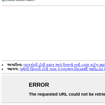
અગાઉના:
બાળકોની ટોપી વસંત અને ઉનાળો નવી હરણ કાર્ટૂન માછ
આગળ:
ગૂંથેલી ઊનની ટોપી ગરમ કેઝ્યુઅલ વિદ્યાર્થી આઉટડોર 