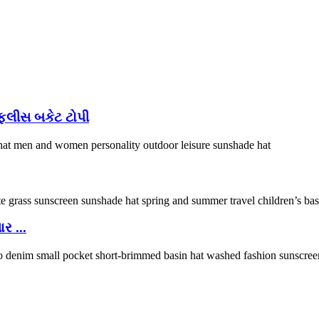
ફ્લીસ બકેટ ટોપી
ર ...