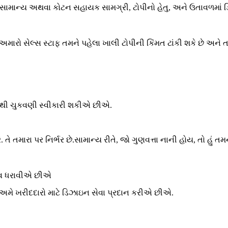
ર્મ, સામાન્ય અથવા કોટન સહાયક સામગ્રી, ટોપીનો હેતુ, અને ઉતાવળમા
મારો સેલ્સ સ્ટાફ તમને પહેલા ખાલી ટોપીની કિંમત ટાંકી શકે છે અને તમ
રફથી ચુકવણી સ્વીકારી શકીએ છીએ.
રે. તે તમારા પર નિર્ભર છે.સામાન્ય રીતે, જો ગુણવત્તા નાની હોય, તો હું 
ુભવ ધરાવીએ છીએ
મે ખરીદદારો માટે ડિઝાઇન સેવા પ્રદાન કરીએ છીએ.