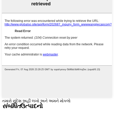
તમારો સંદેશ અહીં લખો અને અમને મોકલો
સંબંધિત
ઉત્પાદનો