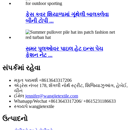
ફેસ કવર શિયાળામાં ગૂંથેલી બાલક્લેવા
બીની ટોપી ...
સમર પુલઓવર પાઇલ હેટ ઇન્સ પેચ
ફેશન નેટ ...
સંપર્કમાં રહેવા
મફત પરામર્શ
+8613643317206
એડ્રેસ
નંબર 178, શેંગલી નોર્થ સ્ટ્રીટ, શિજિયાઝુઆંગ, હેબેઈ,
ચીન
ઈમેલ
jennifer@wangjietextile.com
Whatsapp/Wechat
+8613643317206/ +8615231186633
સ્કાયપે
wangjietextile
ઉત્પાદનો