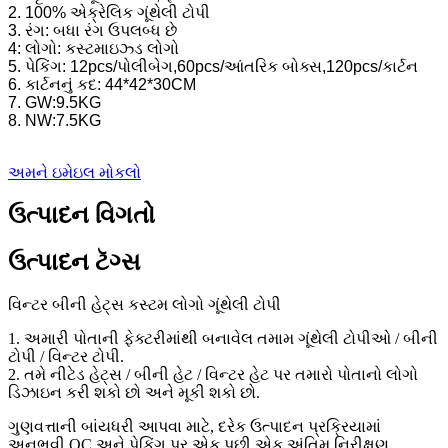
2. 100% એક્રેલિક ગૂંથેલી ટોપી
3. રંગ: બધા રંગ ઉપલબ્ધ છે
4: લોગો: કસ્ટમાઇઝ્ડ લોગો
5. પેકિંગ: 12pcs/પોલીબેગ,60pcs/આંતરિક બોક્સ,120pcs/કાર્ટન
6. કાર્ટનનું કદ: 44*42*30CM
7. GW:9.5KG
8. NW:7.5KG
અમને ઇમેઇલ મોકલો
ઉત્પાદન વિગતો
ઉત્પાદન ટૅગ્સ
વિન્ટર બીની હેટ્સ કસ્ટમ લોગો ગૂંથેલી ટોપી
1. અમારી પોતાની ફેક્ટરીમાંથી બનાવેલ તમામ ગૂંથેલી ટોપીઓ / બીની
ટોપી / વિન્ટર ટોપી.
2. તમે નીટેડ હેટ્સ / બીની હેટ / વિન્ટર હેટ પર તમારો પોતાનો લોગો
ડિઝાઇન કરી શકો છો અને મૂકી શકો છો.
ગુણવત્તાની બાંયધરી આપવા માટે, દરેક ઉત્પાદન પ્રક્રિયામાં
અનુભવી QC અને પેકિંગ પર એક પછી એક અંતિમ નિરીક્ષણ.