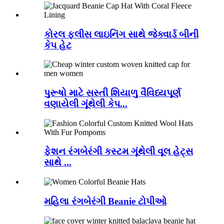
કોરલ ફ્લીસ લાઇનિંગ સાથે જેક્વાર્ડ બીની
કેપ હેટ
પુરૂષો માટે સસ્તી શિયાળુ વૈવિધ્યપૂર્ણ
વણાયેલી ગૂંથેલી કેપ...
ફેશન રંગબેરંગી કસ્ટમ ગૂંથેલી વૂલ હેટ્સ
સાથે ...
મહિલા રંગબેરંગી Beanie ટોપીઓ