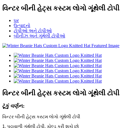
વિન્ટર બીની હેટ્સ કસ્ટમ લોગો ગૂંથેલી ટોપી
ઘર
ઉત્પાદનો
ટોપીઓ અને ટોપીઓ
બીનીઝ અને ગૂંથેલી ટોપીઓ
વિન્ટર બીની હેટ્સ કસ્ટમ લોગો ગૂંથેલી ટોપી
ટૂંકું વર્ણન:
વિન્ટર બીની હેટ્સ કસ્ટમ લોગો ગૂંથેલી ટોપી
1. પટ્ટાવાળી ગૂંથેલી ટોપી, ફોલ્ડ કરી શકો છો