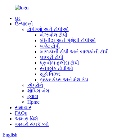
ઘર
ઉત્પાદનો
ટોપીઓ અને ટોપીઓ
બેઝબોલ ટોપી
બીનીઝ અને ગૂંથેલી ટોપીઓ
બકેટ ટોપી
બાળકોની ટોપી અને બાળકોની ટોપી
લશ્કરી ટોપી
ધ્રુવીય ફ્લીસ ટોપી
સ્નેપબેક ટોપીઓ
સૂર્ય વિઝર
ટ્રકર કેપ્સ અને મેશ કેપ
એપ્રોન
શોપિંગ બેગ
ટુવાલ
Hpmc
સમાચાર
FAQs
અમારા વિશે
અમારો સંપર્ક કરો
English