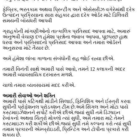
ફેબ્રિક, ભરતકામ અથવા પ્રિન્ટીંગ અને એસેસરીઝ વગેરેમાંથી દરેક
ઉત્પાદન પ્રક્રિયાના સારા સહકાર દ્વારા દરેક ઓર્ડર માટે ડિલિવરી
સમયની બાંયધરી આપવી
ગ્રાહકોની માંગણીઓનો તાત્કાલિક પ્રતિસાદ આપવા માટે, અમારું
અનુભવી વેચાણ દળ હંમેશા પ્રશ્નોના જવાબ આપવા, પૂછપરછ હાથ
ધરવા અને પ્રતિસાદનો પ્રતિસાદ આપવા અને તમારા ઓર્ડરને
અનુસરવા માટે તૈયાર છે.
અમે હંમેશા લાંબા ગાળાના સંબંધોની રાહ જોઈ રહ્યા છીએ.
તમારી વિનંતી સાથે અમારી પાસે આવો, તમને 12 કલાકની અંદર
અમારી વ્યાવસાયિક દરખાસ્ત મળશે.
ચાલો તમારા વ્યવસાયમાં મદદ કરીએ.
અમારી સેવાઓ અને શક્તિ
અમારી પાસે કટિંગથી માંડીને સિલાઈ, ફિનિશિંગ અને ઈસ્ત્રી કરવા
સુધીની પ્રોફેશનલ પ્રોડક્શન ટીમ છે.અમે સિંગલ અને મોટા પાયે
કસ્ટમાઇઝેશનને સપોર્ટ કરીએ છીએ.જ્યાં સુધી તમે ડિઝાઇન
રેખાંકનો અથવા ચિત્રો મોકલો ત્યાં સુધી, અમે તમારા માટે તેમને
કસ્ટમાઇઝ કરી શકીએ છીએ.જ્યાં સુધી તમે કલ્પના કરો ત્યાં સુધી
તમામ પ્રકારની એમ્બ્રોઇડરી, પ્રિન્ટિંગ અને ટોપીના પ્રકારો કરી
શકાય છે.