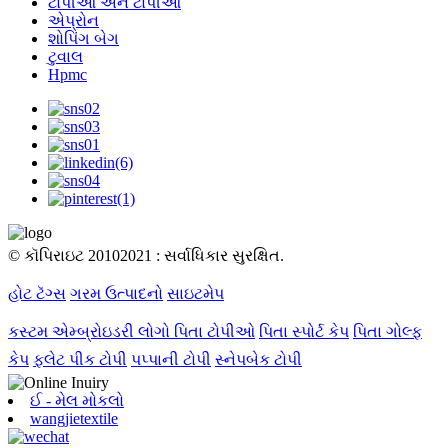
ટોપીઓ અને ટોપીઓ
એપ્રોન
શોપિંગ બેગ
ટુવાલ
Hpmc
© કૉપિરાઇટ 20102021 : સર્વાધિકાર સુરક્ષિત.
હોટ ટૅગ્સ
ગરમ ઉત્પાદનો
સાઇટમેપ
કસ્ટમ એમ્બ્રોઇડરી લોગો પિતા ટોપીઓ
પિતા સ્પોર્ટ કેપ
પિતા ગોલ્ફ
કેપ
ફ્લેટ પીક ટોપી
પપ્પાની ટોપી
સ્નેપબેક ટોપી
ઈ - મેલ મોકલો
wangjietextile