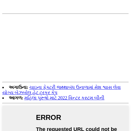
અગાઉના:
ચાઇના ફેક્ટરી જથ્થાબંધ ઉનાળામાં મેશ શ્વાસ લેવા
યોગ્ય બેઝબોલ હેટ ટ્રકર કેપ
આગળ:
મહિલા પુરૂષો માટે 2022 વિન્ટર કસ્ટમ બીની