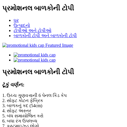
પ્રમોશનલ બાળકોની ટોપી
ઘર
ઉત્પાદનો
ટોપીઓ અને ટોપીઓ
બાળકોની ટોપી અને બાળકોની ટોપી
પ્રમોશનલ બાળકોની ટોપી
ટૂંકું વર્ણન:
1. ઉચ્ચ ગુણવત્તાની 6 પેનલ કિડ કેપ
2. સોફ્ટ કોટન ફેબ્રિક
3. બાળકનું કદ (54cm)
4. સોફ્ટ અસ્તર
5. બંધ સમાયોજિત કરો
6. બધા રંગ ઉપલબ્ધ
7. કસ્ટમાઇઝ્ડ લોગો