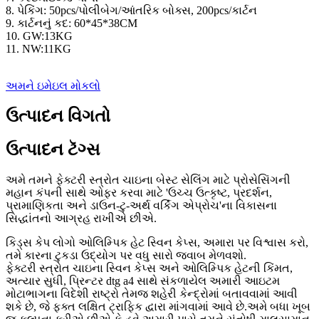
8. પેકિંગ: 50pcs/પોલીબેગ/આંતરિક બોક્સ, 200pcs/કાર્ટન
9. કાર્ટનનું કદ: 60*45*38CM
10. GW:13KG
11. NW:11KG
અમને ઇમેઇલ મોકલો
ઉત્પાદન વિગતો
ઉત્પાદન ટૅગ્સ
અમે તમને ફેક્ટરી સ્ત્રોત ચાઇના બેસ્ટ સેલિંગ માટે પ્રોસેસિંગની
મહાન કંપની સાથે ઓફર કરવા માટે 'ઉચ્ચ ઉત્કૃષ્ટ, પ્રદર્શન,
પ્રામાણિકતા અને ડાઉન-ટુ-અર્થ વર્કિંગ એપ્રોચ'ના વિકાસના
સિદ્ધાંતનો આગ્રહ રાખીએ છીએ.
કિડ્સ કેપ લોગો ઓલિમ્પિક હેટ સ્વિન કેપ્સ, અમારા પર વિશ્વાસ કરો,
તમે કારના ટુકડા ઉદ્યોગ પર વધુ સારો જવાબ મેળવશો.
ફેક્ટરી સ્ત્રોત ચાઇના સ્વિન કેપ્સ અને ઓલિમ્પિક હેટની કિંમત,
અત્યાર સુધી, પ્રિન્ટર dtg a4 સાથે સંકળાયેલ અમારી આઇટમ
મોટાભાગના વિદેશી રાષ્ટ્રો તેમજ શહેરી કેન્દ્રોમાં બતાવવામાં આવી
શકે છે, જે ફક્ત લક્ષિત ટ્રાફિક દ્વારા માંગવામાં આવે છે.અમે બધા ખૂબ