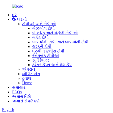
ઘર
ઉત્પાદનો
ટોપીઓ અને ટોપીઓ
બેઝબોલ ટોપી
બીનીઝ અને ગૂંથેલી ટોપીઓ
બકેટ ટોપી
બાળકોની ટોપી અને બાળકોની ટોપી
લશ્કરી ટોપી
ધ્રુવીય ફ્લીસ ટોપી
સ્નેપબેક ટોપીઓ
સૂર્ય વિઝર
ટ્રકર કેપ્સ અને મેશ કેપ
એપ્રોન
શોપિંગ બેગ
ટુવાલ
Hpmc
સમાચાર
FAQs
અમારા વિશે
અમારો સંપર્ક કરો
English