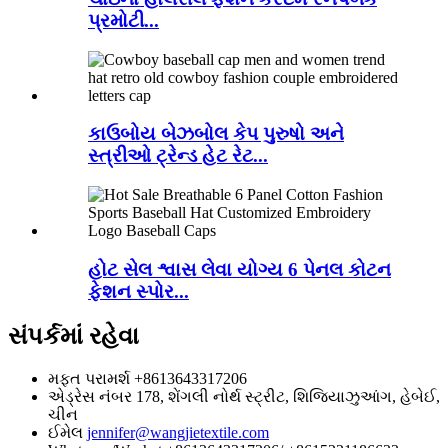
પ્રમોટી...
કાઉબોય બેઝબોલ કેપ પુરુષો અને
સ્ત્રીઓ ટ્રેન્ડ હેટ રેટ...
હોટ સેલ શ્વાસ લેવા યોગ્ય 6 પેનલ કોટન
ફેશન સ્પોર...
સંપર્કમાં રહેવા
મફત પરામર્શ
+8613643317206
એડ્રેસ
નંબર 178, શેંગલી નોર્થ સ્ટ્રીટ, શિજિયાઝુઆંગ, હેબેઈ,
ચીન
ઈમેલ
jennifer@wangjietextile.com