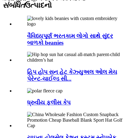
સંબંધિત
ઉત્પાદનો
વૈવિધ્યપૂર્ણ ભરતકામ લોગો સાથે સુંદર
બાળકો beanies
હિપ હોપ સન હેટ કેઝ્યુઅલ ઓલ મેચ
પેરેન્ટ-ચાઈલ્ડ સી...
ધ્રુવીય ફ્લીસ કેપ
ચાઇના હોલસેલ ફેશન કસ્ટમ સ્નેપબેક