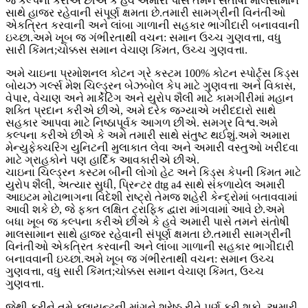
જ કલ્પના કરીએ છીએ કે હવે અમારી પાસે તમને સંતોષી માલસામાન
સાથે હાજર રહેવાની સંપૂર્ણ ક્ષમતા છે.તમારી સામગ્રીની વિનંતીઓ
એકત્રિત કરવાની અને લાંબા ગાળાની સહકાર ભાગીદારી બનાવવાની
ઇચ્છા.અમે ખૂબ જ ગંભીરતાથી વચન: સમાન ઉચ્ચ ગુણવત્તા, વધુ
સારી કિંમત;ચોક્કસ સમાન વેચાણ કિંમત, ઉચ્ચ ગુણવત્તા.
અમે ચાઇના પ્રમોશનલ કોટન ગ્રે કસ્ટમ 100% કોટન સ્પોર્ટ્સ કિડ્સ
બોયઝ ગર્લ્સ મેશ ચિલ્ડ્રન બેઝબોલ કેપ માટે ગુણવત્તા અને વિકાસ,
વેપાર, વેચાણ અને માર્કેટિંગ અને યુરોપ શૈલી માટે કામગીરીમાં મહાન
શક્તિ પ્રદાન કરીએ છીએ, અમે દરેક જગ્યાએ ખરીદદારો સાથે
સહકાર આપવા માટે નિષ્ઠાપૂર્વક આગળ છીએ. સમગ્ર વિશ્વ.અમે
કલ્પના કરીએ છીએ કે અમે તમારી સાથે સંતુષ્ટ થઈશું.અમે અમારા
મેન્યુફેક્ચરિંગ યુનિટની મુલાકાત લેવા અને અમારી વસ્તુઓ ખરીદવા
માટે ગ્રાહકોને પણ હાર્દિક આવકારીએ છીએ.
ચાઇના ચિલ્ડ્રન કસ્ટમ બીની લોગો હેટ અને કિડ્સ કેપની કિંમત માટે
યુરોપ શૈલી, અત્યાર સુધી, પ્રિન્ટર dtg a4 સાથે સંકળાયેલ અમારી
આઇટમ મોટાભાગના વિદેશી રાષ્ટ્રો તેમજ શહેરી કેન્દ્રોમાં બતાવવામાં
આવી શકે છે, જે ફક્ત લક્ષિત ટ્રાફિક દ્વારા માંગવામાં આવે છે.અમે
બધા ખૂબ જ કલ્પના કરીએ છીએ કે હવે અમારી પાસે તમને સંતોષી
માલસામાન સાથે હાજર રહેવાની સંપૂર્ણ ક્ષમતા છે.તમારી સામગ્રીની
વિનંતીઓ એકત્રિત કરવાની અને લાંબા ગાળાની સહકાર ભાગીદારી
બનાવવાની ઇચ્છા.અમે ખૂબ જ ગંભીરતાથી વચન: સમાન ઉચ્ચ
ગુણવત્તા, વધુ સારી કિંમત;ચોક્કસ સમાન વેચાણ કિંમત, ઉચ્ચ
ગુણવત્તા.
જેથી કરીને તમે ક્લાયન્ટની માંગને શ્રેષ્ઠ રીતે પૂર્ણ કરી શકો, અમારી