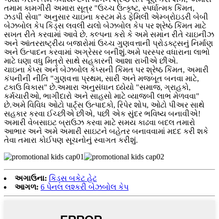
તમામ કામગીરી અમારા સૂત્ર "ઉચ્ચ ઉત્કૃષ્ટ, સ્પર્ધાત્મક કિંમત,
ઝડપી સેવા" અનુસાર ચાઇના કસ્ટમ મેડ ફેમિલી એમ્બ્રોઇડરી બેબી
બેઝબોલ કેપ કિડ્સ લવલી યલો બેઝબોલ કેપ પર શ્રેષ્ઠ કિંમત માટે
સખત રીતે કરવામાં આવે છે. કલ્પના કરો કે અમે સમાન રીતે ચાઇનીઝ
અને આંતરરાષ્ટ્રીય બજારોમાં ઉચ્ચ ગુણવત્તાની પ્રોડક્ટ્સનું નિર્માણ
અને ઉત્પાદન કરવામાં અગ્રેસર બનીશું.અમે પરસ્પર વધારાના લાભો
માટે ઘણા વધુ મિત્રો સાથે સહકારની આશા રાખીએ છીએ.
ચાઇના કેપ્સ અને બેઝબોલ કેપ્સની કિંમત પર શ્રેષ્ઠ કિંમત, અમારી
કંપનીની નીતિ "ગુણવત્તા પ્રથમ, સારી અને મજબૂત બનવા માટે,
ટકાઉ વિકાસ" છે.અમારા અનુસંધાન ધ્યેયો "સમાજ, ગ્રાહકો,
કર્મચારીઓ, ભાગીદારો અને સાહસો માટે વ્યાજબી લાભ મેળવવા"
છે.અમે વિવિધ ઓટો પાર્ટ્સ ઉત્પાદકો, રિપેર શોપ, ઓટો પીઅર સાથે
સહકાર કરવા ઈચ્છીએ છીએ, પછી એક સુંદર ભવિષ્ય બનાવીએ!
અમારી વેબસાઇટ બ્રાઉઝ કરવા માટે સમય કાઢવા બદલ તમારો
આભાર અને અમે અમારી સાઇટને બહેતર બનાવવામાં મદદ કરી શકે
તેવા તમારા કોઈપણ સૂચનોનું સ્વાગત કરીશું.
અગાઉના:
કિડ્સ બકેટ હેટ
આગળ:
6 પેનલ લશ્કરી બેઝબોલ કેપ