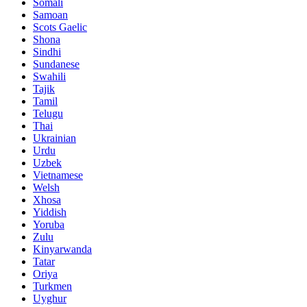
Somali
Samoan
Scots Gaelic
Shona
Sindhi
Sundanese
Swahili
Tajik
Tamil
Telugu
Thai
Ukrainian
Urdu
Uzbek
Vietnamese
Welsh
Xhosa
Yiddish
Yoruba
Zulu
Kinyarwanda
Tatar
Oriya
Turkmen
Uyghur