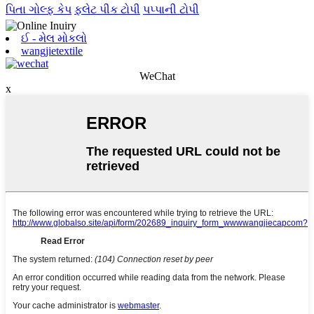
પિતા ગોલ્ફ કેપ
ફ્લેટ પીક ટોપી
પપ્પાની ટોપી
ઈ - મેલ મોકલો
wangjietextile
WeChat
x