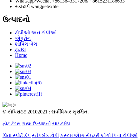
Whatsapp/Wechat
+8613643317206/ +8615231186633
સ્કાયપે
wangjietextile
ઉત્પાદનો
ટોપીઓ અને ટોપીઓ
એપ્રોન
શોપિંગ બેગ
ટુવાલ
Hpmc
© કૉપિરાઇટ 20102021 : સર્વાધિકાર સુરક્ષિત.
હોટ ટૅગ્સ
ગરમ ઉત્પાદનો
સાઇટમેપ
પિતા સ્પોર્ટ કેપ
સ્નેપબેક ટોપી
કસ્ટમ એમ્બ્રોઇડરી લોગો પિતા ટોપીઓ